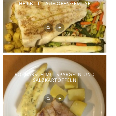
HEILBUTT AUF OFENGEMÜSE
ROTBARSCH MIT SPARGELN UND
SALZKARTOFFELN