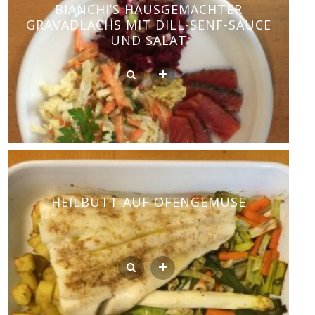
BIANCHI’S HAUSGEMACHTER
GRAVADLACHS MIT DILL-SENF-SAUCE
UND SALAT
HEILBUTT AUF OFENGEMÜSE